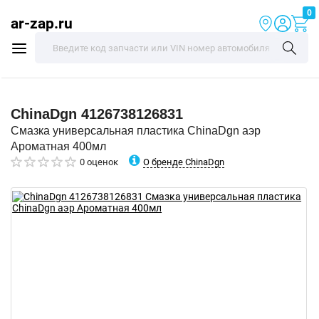
0
ar-zap.ru
ChinaDgn
4126738126831
Смазка универсальная пластика ChinaDgn аэр
Ароматная 400мл
О бренде ChinaDgn
0 оценок