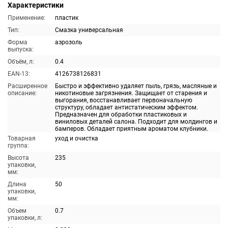
Характеристики
Применение:
пластик
Тип:
Смазка универсальная
Форма
аэрозоль
выпуска:
Объём, л:
0.4
EAN-13:
4126738126831
Расширенное
Быстро и эффективно удаляет пыль, грязь, масляные и
описание:
никотиновые загрязнения. Защищает от старения и
выгорания, восстанавливает первоначальную
структуру, обладает антистатическим эффектом.
Предназначен для обработки пластиковых и
виниловых деталей салона. Подходит для молдингов и
бамперов. Обладает приятным ароматом клубники.
Товарная
уход и очистка
группа:
Высота
235
упаковки,
мм:
Длина
50
упаковки,
мм:
Объем
0.7
упаковки, л: