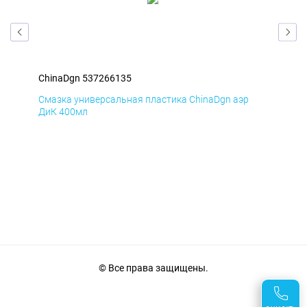
ChinaDgn 537266135
Chi
Смазка универсальная пластика ChinaDgn аэр
Сма
ДиК 400мл
ПхВ
© Все права защищены.