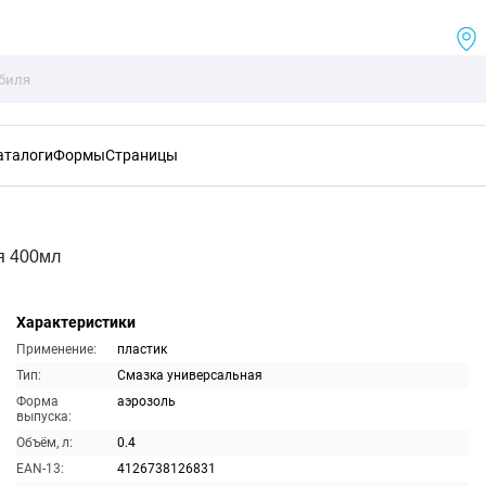
аталоги
Формы
Страницы
я 400мл
Характеристики
Применение:
пластик
Тип:
Смазка универсальная
Форма
аэрозоль
выпуска:
Объём, л:
0.4
EAN-13:
4126738126831