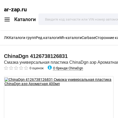
ar-zap.ru
Каталоги
ЛК
Каталоги групп
Ред.каталоги
Wh-каталоги
Carbase
Сторонние к
ChinaDgn
4126738126831
Смазка универсальная пластика ChinaDgn аэр Ароматна
О бренде ChinaDgn
0 оценок