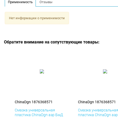
Применимость
Отзывы
Нет информации о применимости
Обратите внимание на сопутствующие товары:
ChinaDgn 1876368571
ChinaDgn 1876368571
Смазка универсальная
Смазка универсальна
пластика ChinaDgn аэр БмД
пластика ChinaDgn аэ