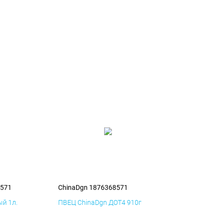
8571
ChinaDgn 1876368571
й 1л.
ПВЕЦ ChinaDgn ДОТ4 910г