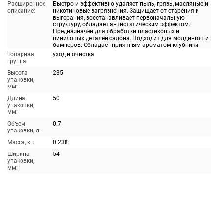
Расширенное
Быстро и эффективно удаляет пыль, грязь, масляные и
описание:
никотиновые загрязнения. Защищает от старения и
выгорания, восстанавливает первоначальную
структуру, обладает антистатическим эффектом.
Предназначен для обработки пластиковых и
виниловых деталей салона. Подходит для молдингов и
бамперов. Обладает приятным ароматом клубники.
Товарная
уход и очистка
группа:
Высота
235
упаковки,
мм:
Длина
50
упаковки,
мм:
Объем
0.7
упаковки, л:
Масса, кг:
0.238
Ширина
54
упаковки,
мм: