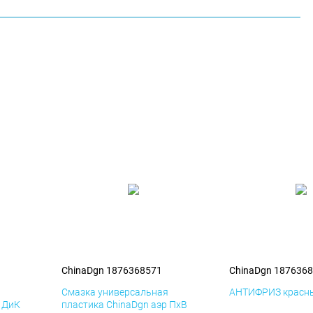
ChinaDgn 1876368571
ChinaDgn 187636
я
Смазка универсальная
АНТИФРИЗ красны
р ДиК
пластика ChinaDgn аэр ПхВ